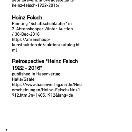
details/event/show/ausstellung-
heinz-felsch-1922-2016/
Heinz Felsch
Painting "Schlittschuhläufer" in
2. Ahrenshooper Winter Auction
/ 30-Dec-2018
https://ahrenshoop-
kunstauktion.de/auktion/katalog.ht
ml
Retrospective "Heinz Felsch
1922 - 2016
"
published in Hasenverlag
Halle/Saale
https://www.hasenverlag.de/de/Neu
erscheinungen/Heinz+Felsch+Nr.+1
912.html?n=1405,1912&lang=de